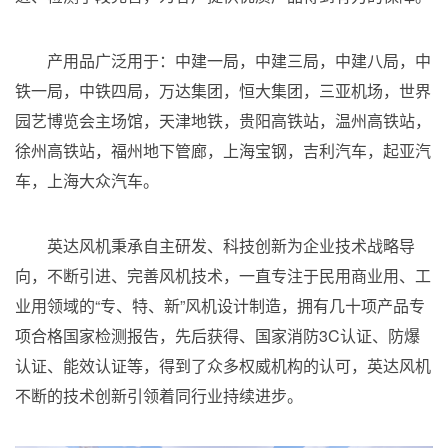
产用品广泛用于：中建一局，中建三局，中建八局，中
铁一局，中铁四局，万达集团，恒大集团，三亚机场，世界
园艺博览会主场馆，天津地铁，贵阳高铁站，温州高铁站，
徐州高铁站，福州地下管廊，上海宝钢，吉利汽车，起亚汽
车，上海大众汽车。
英达风机秉承自主研发、科技创新为企业技术战略导
向，不断引进、完善风机技术，一直专注于民用商业用、工
业用领域的“专、特、新”风机设计制造，拥有几十项产品专
项合格国家检测报告，先后获得、国家消防3C认证、防爆
认证、能效认证等，得到了众多权威机构的认可，英达风机
不断的技术创新引领着同行业持续进步。