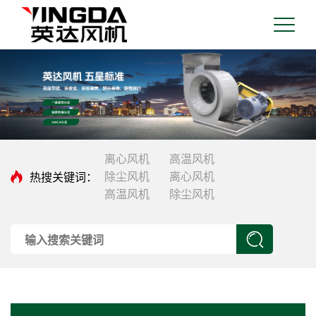
离心风机
高温风机
热搜关键词：
除尘风机
离心风机
高温风机
除尘风机