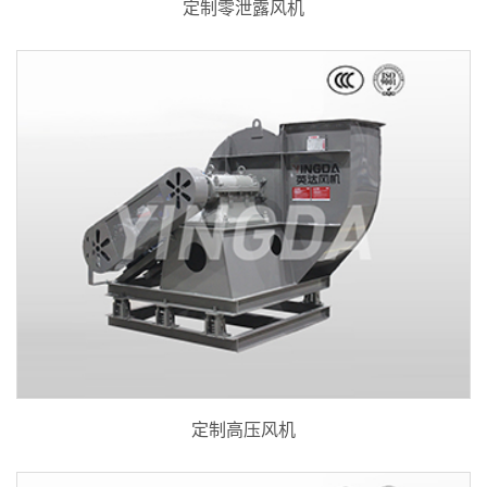
定制零泄露风机
定制高压风机