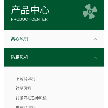
产品中心
PRODUCT CENTER
离心风机
防腐风机
不锈钢风机
衬塑风机
衬聚四氟乙烯风机
玻璃钢风机