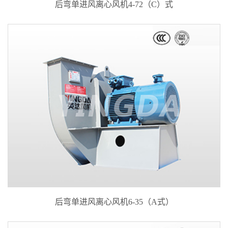
后弯单进风离心风机4-72（C）式
后弯单进风离心风机6-35（A式）