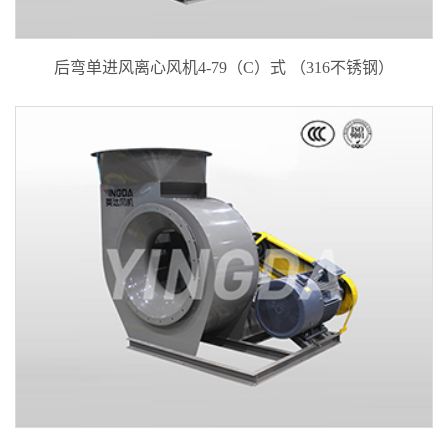
后弯单进风离心风机4-79（C）式 （316不锈钢）