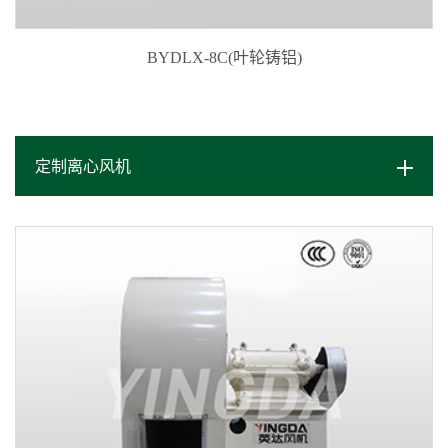
BYDLX-8C(叶轮铸铝)
定制离心风机