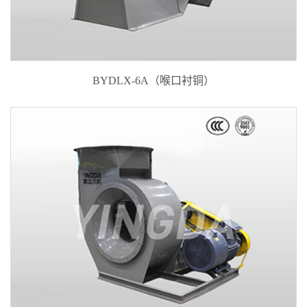
BYDLX-6A（喉口衬铜）