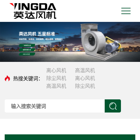
离心风机
高温风机
热搜关键词：
除尘风机
离心风机
高温风机
除尘风机