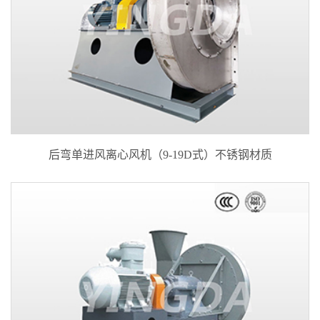
后弯单进风离心风机（9-19D式）不锈钢材质