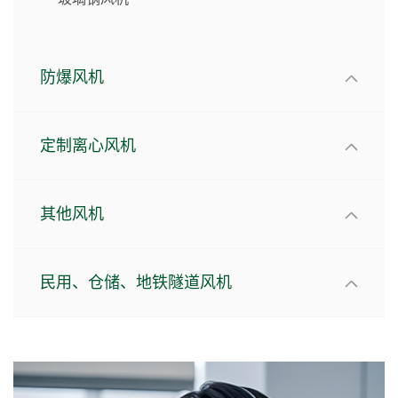
防爆风机
定制离心风机
其他风机
民用、仓储、地铁隧道风机