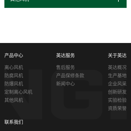
产品中心
英达服务
关于英达
离心风机
售后服务
英达概况
防腐风机
产品保修条款
生产基地
防爆风机
新闻中心
企业风采
定制离心风机
创新研发
其他风机
实验检验
资质荣誉
联系我们