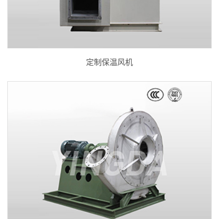
定制保温风机