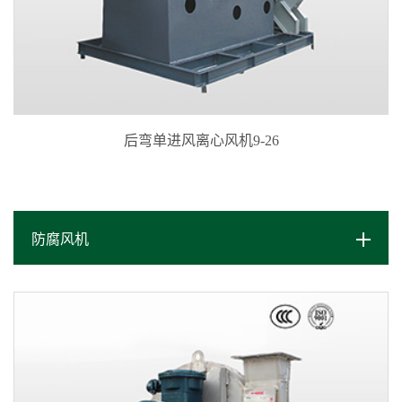
后弯单进风离心风机9-26
防腐风机