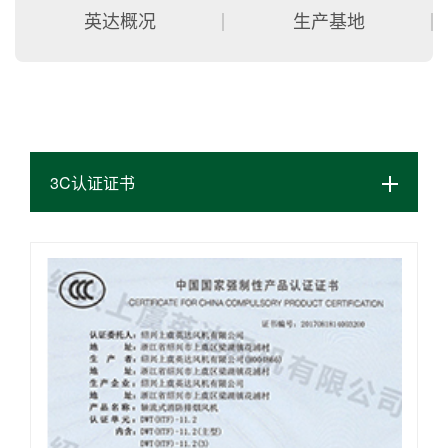
英达概况
生产基地
3C认证证书