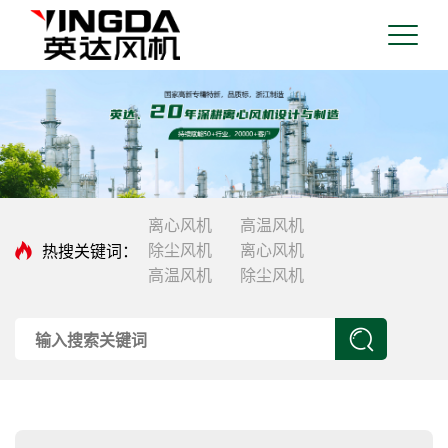
离心风机
高温风机
热搜关键词：
除尘风机
离心风机
高温风机
除尘风机